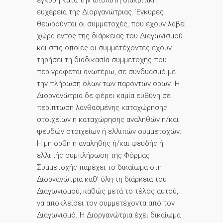
έγκυρη κατά την απόλυτη διακριτική
ευχέρεια της Διοργανώτριας. Έγκυρες
θεωρούνται οι συμμετοχές, που έχουν λάβει
χώρα εντός της διάρκειας του Διαγωνισμού
και στις οποίες οι συμμετέχοντες έχουν
τηρήσει τη διαδικασία συμμετοχής που
περιγράφεται ανωτέρω, σε συνδυασμό με
την πλήρωση όλων των παρόντων όρων. Η
Διοργανώτρια δε φέρει καμία ευθύνη σε
περίπτωση λανθασμένης καταχώρησης
στοιχείων ή καταχώρησης αναληθών ή/και
ψευδών στοιχείων ή ελλιπών συμμετοχών.
Η μη ορθή ή αναληθής ή/και ψευδής ή
ελλιπής συμπλήρωση της Φόρμας
Συμμετοχής παρέχει το δικαίωμα στη
Διοργανώτρια καθ’ όλη τη διάρκεια του
Διαγωνισμού, καθώς μετά το τέλος αυτού,
να αποκλείσει τον συμμετέχοντα από τον
Διαγωνισμό. Η Διοργανώτρια έχει δικαίωμα