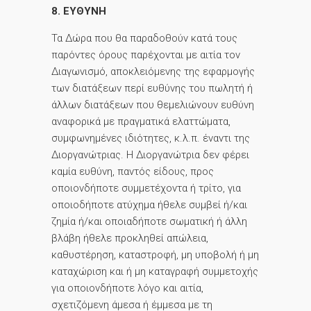
8. ΕΥΘΥΝΗ
Τα Δώρα που θα παραδοθούν κατά τους
παρόντες όρους παρέχονται με αιτία τον
Διαγωνισμό, αποκλειόμενης της εφαρμογής
των διατάξεων περί ευθύνης του πωλητή ή
άλλων διατάξεων που θεμελιώνουν ευθύνη
αναφορικά με πραγματικά ελαττώματα,
συμφωνημένες ιδιότητες, κ.λ.π. έναντι της
Διοργανώτριας. Η Διοργανώτρια δεν φέρει
καμία ευθύνη, παντός είδους, προς
οποιονδήποτε συμμετέχοντα ή τρίτο, για
οποιοδήποτε ατύχημα ήθελε συμβεί ή/και
ζημία ή/και οποιαδήποτε σωματική ή άλλη
βλάβη ήθελε προκληθεί απώλεια,
καθυστέρηση, καταστροφή, μη υποβολή ή μη
καταχώριση και ή μη καταγραφή συμμετοχής
για οποιονδήποτε λόγο και αιτία,
σχετιζόμενη άμεσα ή έμμεσα με τη