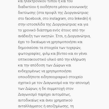
και ηλεκτρονικού τύπου ή και του
διαδικτύου ή οιοδήποτε μέσου κοινωνικής
δικτύωσης (στα προφίλ της Διοργανώτριας
στο facebook, στο instagram, στο linkedin) ή
στην ιστοσελίδα της Διοργανώτριας και για
το χρονικό διάστημα ενός έτους από την
ανάδειξη των νικητών. Έτσι, η Διοργανώτρια,
έχει το δικαίωμα να χρησιμοποιήσει και
δημοσιεύσει τα στοιχεία των τυχερών,
φωτογραφίες, φιλμ και βίντεο και εν γένει
οπτικοακουστικό υλικό από την κλήρωση
και την απόδοση των Δώρων και
ενδεχομένως να χρησιμοποιήσει
οποιοδήποτε ειδησεογραφικό στοιχείο
σχετικό με τον Διαγωνισμό και την απονομή
των Δώρων, η δε συμμετοχή στον
Διαγωνισμό παρέχει αυτομάτως,
αυτοδικαίως και άνευ χρηματικού
ανταλλάγματος ή αποζημίωσης, τη