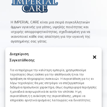
Η IMPERIAL CARE είναι μια σειρά συγκολλητικών
άμμων υγιεινής για γάτες, υψηλής ποιότητας και
ισχυρής απορροφητικότητας, σχεδιασμένη για να
ικανοποιεί κάθε σας απαίτηση για την υγιεινή της
αγαπημένης σας γάτας.
Newsletter
Διαχείριση
Συγκατάθεσης
Για να παρέχουμε την καλύτερη εμπειρία, χρησιμοποιούμε
τεχνολογίες όπως cookies για την αποθήκευση ή/και την
Επικοινωνία
πρόσβαση σε πληροφορίες συσκευών. Η συγκατάθεση για τις εν
λόγω τεχνολογίες θα μας επιτρέψει να επεξεργαστούμε
δεδομένα προσωπικού χαρακτήρα, όπως συμπεριφορά περιήγησης
Πεντέλης 8Α, 175 64 Αθήνα
ή μοναδικά αναγνωριστικά σε αυτόν τον ιστότοπο. Η μη
Τηλ.: 210-9485800
συγκατάθεση ή η ανάκληση της συγκατάθεσης, μπορεί να
petcare@geohellas.com
Email:
επηρεάσει αρνητικά ορισμένες λειτουργίες και δυνατότητες.