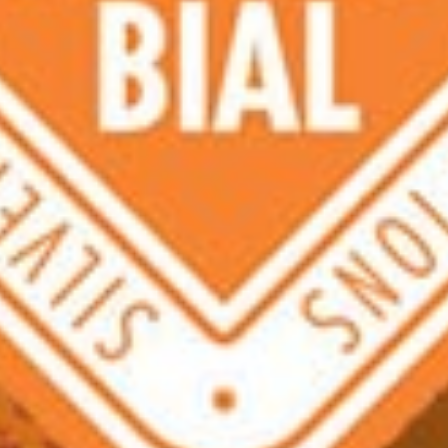
SILVER IONS ANTIMICROBIAL
Με την πρωτοποριακή τεχνολογία
ιόντων Αργύρου