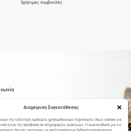
Χρήσιμες συμβουλές
ινωνία
ης 8Α, 175 64
Διαχείριση Συγκατάθεσης
10-9485800
χουμε την καλύτερη εμπειρία, χρησιμοποιούμε τεχνολογίες όπως cookies για
υση ή/και την πρόσβαση σε πληροφορίες συσκευών. Η συγκατάθεση για τις
re@geohella
νολογίες θα μας επιτρέψει να επεξεργαστούμε δεδομένα προσωπικού