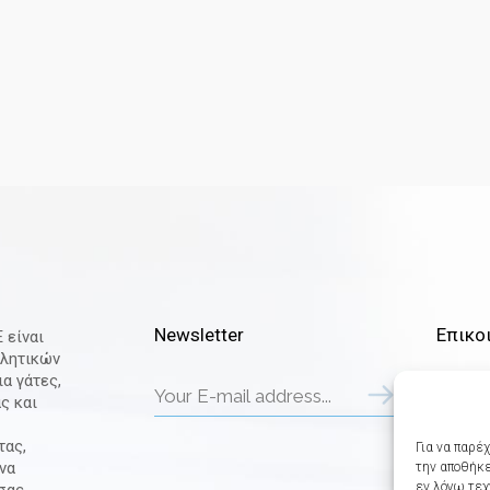
Newsletter
Επικο
 είναι
λλητικών
ια γάτες,
Πεντέλ
ς και
Αθήνα
Τηλ.: 2
τας,
Για να παρέ
Email:
να
την αποθήκε
petca
εν λόγω τεχ