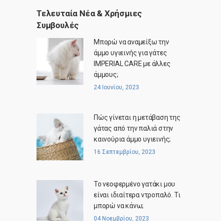
Τελευταία Νέα & Χρήσμιες
Συμβουλές
Μπορώ να αναμείξω την
άμμο υγιεινής για γάτες
IMPERIAL CARE με άλλες
άμμους;
24 Ιουνίου, 2023
Πώς γίνεται η μετάβαση της
γάτας από την παλιά στην
καινούρια άμμο υγιεινής;
16 Σεπτεμβρίου, 2023
Το νεοφερμένο γατάκι μου
είναι ιδιαίτερα ντροπαλό. Τι
μπορώ να κάνω;
04 Νοεμβρίου, 2023