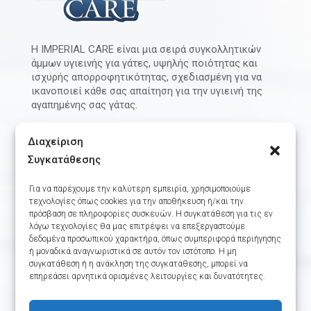
Η IMPERIAL CARE είναι μια σειρά συγκολλητικών
άμμων υγιεινής για γάτες, υψηλής ποιότητας και
ισχυρής απορροφητικότητας, σχεδιασμένη για να
ικανοποιεί κάθε σας απαίτηση για την υγιεινή της
αγαπημένης σας γάτας.
Newsletter
Διαχείριση
Συγκατάθεσης
Για να παρέχουμε την καλύτερη εμπειρία, χρησιμοποιούμε
τεχνολογίες όπως cookies για την αποθήκευση ή/και την
Επικοινωνία
πρόσβαση σε πληροφορίες συσκευών. Η συγκατάθεση για τις εν
λόγω τεχνολογίες θα μας επιτρέψει να επεξεργαστούμε
δεδομένα προσωπικού χαρακτήρα, όπως συμπεριφορά περιήγησης
Πεντέλης 8Α, 175 64 Αθήνα
ή μοναδικά αναγνωριστικά σε αυτόν τον ιστότοπο. Η μη
Τηλ.: 210-9485800
συγκατάθεση ή η ανάκληση της συγκατάθεσης, μπορεί να
petcare@geohellas.com
Email:
επηρεάσει αρνητικά ορισμένες λειτουργίες και δυνατότητες.